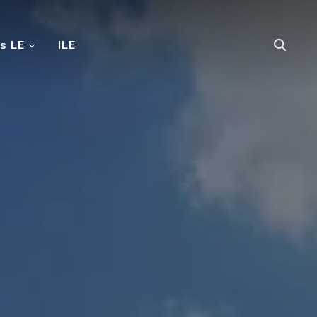
s LE
ILE