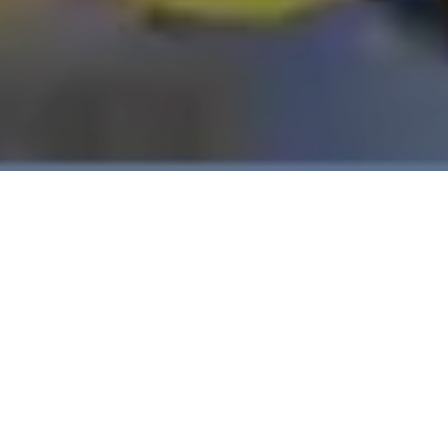
Alerta 074-2018
Comité por la Libre Expresión (C-Libre).-
Mujer
policía agredió al periodista Ely Vallejo del canal 36
“Cholusat Sur Plus” quien daba cobertura informativa
a una manifestación de estudiantes de instituciones
de segunda enseñanza que protestaban contra el
incremento al transporte público.