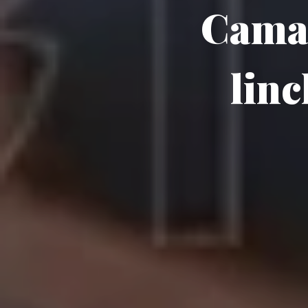
Camar
lin