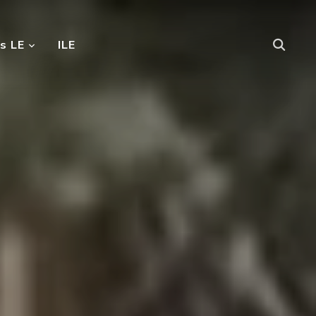
s LE
ILE