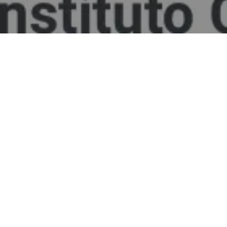
Alerta No.102-2018
Comité por la Libre Expresión (C-libre).-
En los
últimos días se han registrado diversos ataques desde
cuentas de Facebok, contra de periodistas mujeres
mediante insultos, calumnias e incluso usurpación de
sus nombres y fotografías.
De acuerdo a las victimas dichos ataques son
consecuencia del abordaje informativo sobre la crisis
migratoria de hondureños que viajan en una caravana
de más de siete mil personas con rumbo a Estados
Unidos de Norte América.