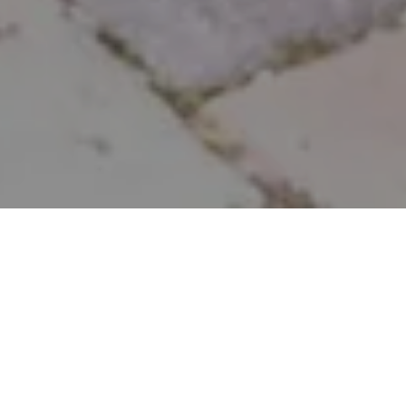
Alerta No.103-2018
Comité por la Libre Expresión (C-libre).- Guardias de
seguridad privada contratados por el Congreso
Nacional de Honduras, impidieron el acceso a la
periodista Nincy Perdomo del periódico digital
www.elpulso.hn
a la sesión parlamentaria