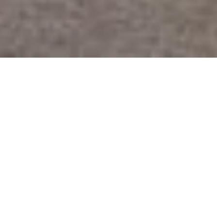
Alerta No.106-2018
Comité por la Libre Expresión (C-Libre).-
La
población de la comunidad de Guapinol, Tocoa,
departamento de Colón, fue objeto de violencia policial
y militar hacia un campamento de protesta en defensa
de los bienes comunes.
El pasado sábado 27 de octubre, cerca de 1000
efectivos policiales y militares, destruyeron un
campamento instalado por la población en defensa de