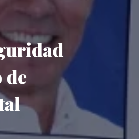
eguridad
o de
tal