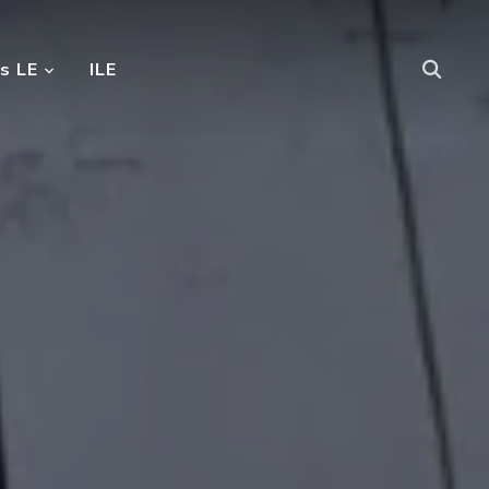
s LE
ILE