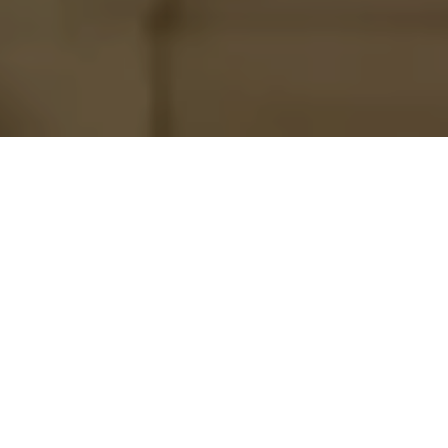
Las organizaciones presentes expresamos a la
comunidad nacional e internacional lo siguiente:
Reconocemos la trayectoria de la Comisionada
en condición de Retiro María Luisa Borjas
, quien
se ha destacado por su labor de denunciar
públicamente hechos de trascendencia nacional e
internacional relacionados con corrupción y abusos
cometidos por altos funcionarios policiales y
militares, así como por particulares relacionados a