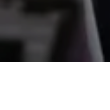
Alerta No. 043-2019
Comité por la Libre Expresión (C-Libre).-
El
presidente del Congreso Nacional, Mauricio Oliva,
aseguró este 25 de abril que, en las manifestaciones de
la ciudadanía en Choluteca existe “vandalismo,