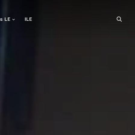
s LE
ILE