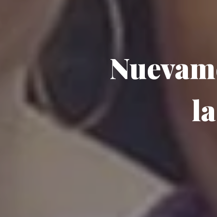
Nuevame
l