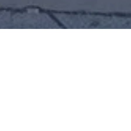
Alerta No. 020- 2019
Comité por la Libre Expresión (C-Libre).-
Un mural,
dedicado a la lideresa del pueblo lenca, Berta Cáceres,
pintado por estudiantes de la Universidad Nacional
Autónoma de Honduras (UNAH), fue saboteados por
desconocidos, el martes 26 de febrero.
A través de su página en Facebook, el Movimiento
Estudiantil Universitario (MEU), reprochó el hecho con
el siguiente texto: “Mural realizado por estudiantes para