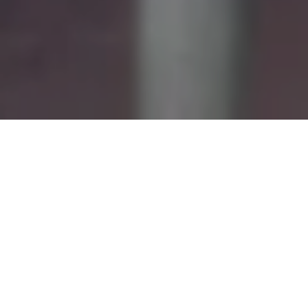
Alerta No. 039-2019
Comité por la Libre Expresión (C-Libre).-
El
comunicador Félix Pastrana, corresponsal de “Radio
Namasigüe”, en el municipio del mismo nombre, es uno
de las ocho personas detenidas este jueves 11 de abril
por instrucciones del Juez de letras de Choluteca, José
Enrique Romero.