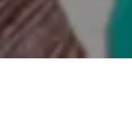
Alerta 007-2020
Comité por la Libre Expresión (C-Libre).-
Debido a
las últimas amenazas recibidas por su postura y trabajo
en defensa de los bienes comunes y la naturaleza, la
Coalición Nacional de Redes y Organizaciones
Ambientales (CONROA), exigió protección para la
periodista Dolores Valenzuela.