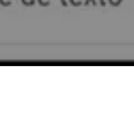
Alerta No. 034-2020
Comité por la Libre Expresión (C-Libre).-
Un mensaje
de texto a su teléfono celular con una amenaza de
muerte “Bas a morir”, denunció el periodista Selvin
Euceda, este martes 07 de abril.