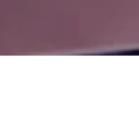
 el precario sistema de
e 426 casos confirmados.
dad, pero existen dudas
 históricos en temas de
diferentes instituciones