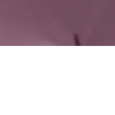
r el virus COVID-19, Honduras se ve sumamente afectada por
 al 15 de abril el gobierno declaró oficialmente la presencia d
o ha sido designar presupuesto para combatir dicha enferme
sparencia del administrador de bienes dado los antecedentes
 un mes en Honduras se aprobaron millones de lempiras desde 