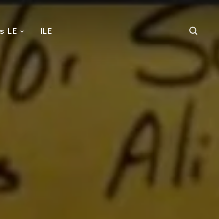
s LE
ILE