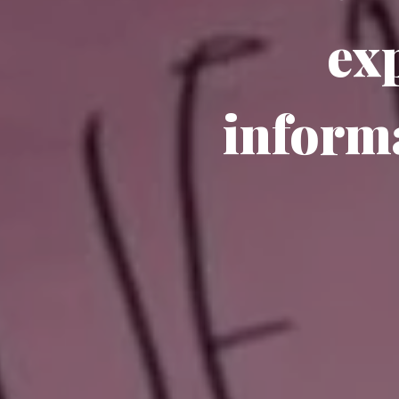
exp
informa