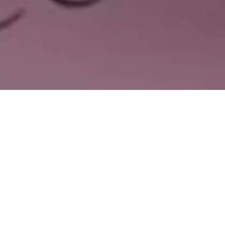
17 de abril de 2020
Durante la pandemia po
Salud con el que cuenta,
La respuesta del Estad
sobre la falta de tran
corrupción. En menos de
del Estado.