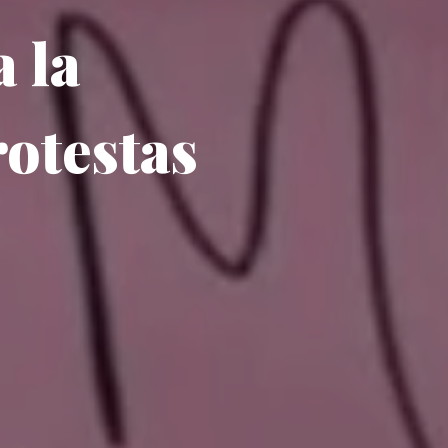
a la
rotestas