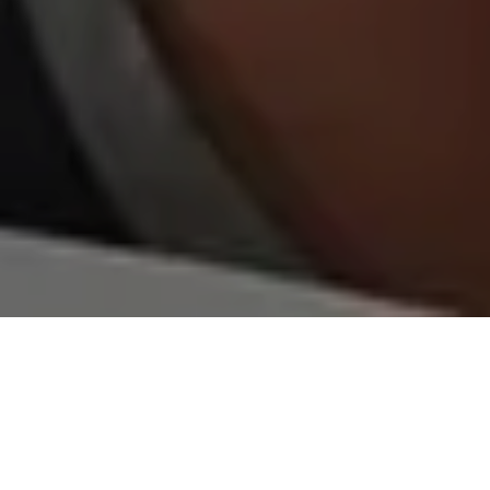
Alerta No. 084-2020
Comité por la Libre Expresión (C-Libre).-
Sin vida,
con señales de tortura y junto al Rio de la comunidad