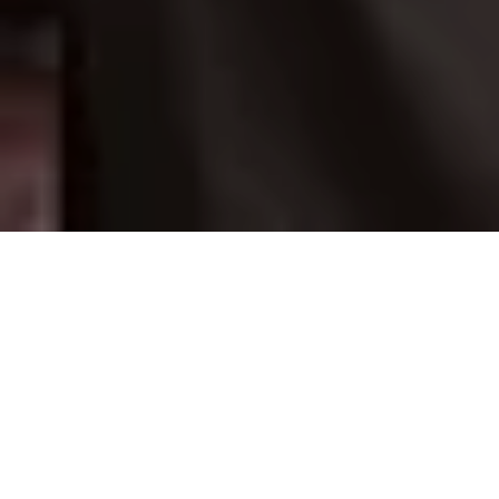
COMUNICADO
A tan solo 8 meses de haber sido decretada la
emergencia sanitaria por covid-19 en el país, en
menos de 14 días Honduras, se enfrentó a un nuevo
escenario dramático y una gravísima situación de
derechos humanos producto del paso de los