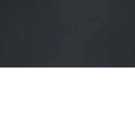
Alerta No. 065-2021
Comité por la Libre Expresión (C-Libre).-
El
periodista Kevin Villatoro, denunció ante C-Libre ser
victima de amenazas por parte de un miembro de
seguridad privada de un proyecto habitacional en San
Pedro Sula, departamento de Cortés.