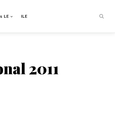
s LE
ILE
onal 2011