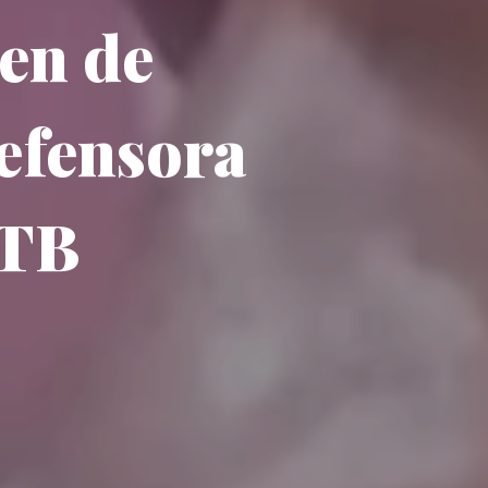
ren de
defensora
GTB