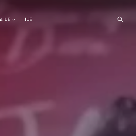
s LE
ILE