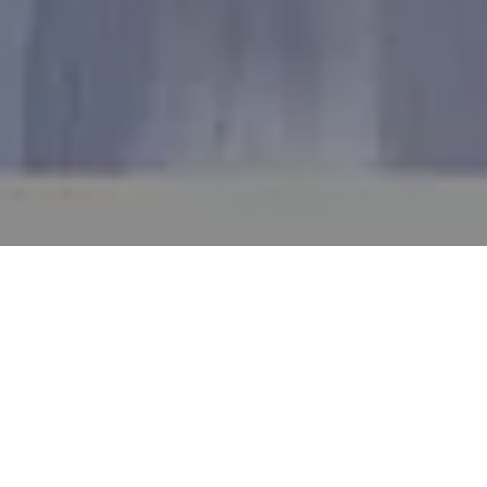
Alerta 040-2022
San José, La Paz, Honduras (C-Libre).
–
La
defensora de los derechos humanos, Margarita Pineda,
denunció una serie de amenazas en su contra por el
trabajo que realiza en la defensa del territorio y los
bienes comunes del municipio de San José,