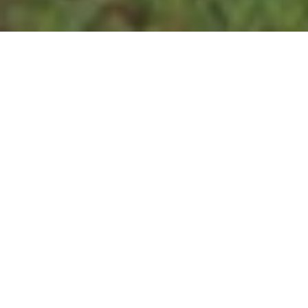
Alerta 061-2022
Tegucigalpa, Honduras (C-Libre): –
El propietario del
Canal Aviva Tv, de Danlí, El Paraíso, Jaime Nery Diaz,
fue víctima de negación de justicia, en la Fiscalía
Especial de los Derechos Humanos, cuando se
disponía a interponer una denuncia, contra la
Corporación Municipal en la que se incluye al alcalde,
Abraham Kafati, de esa ciudad.
A las tres de la tarde del miércoles, nueve de agosto,
Jaime Díaz, propietario del medio de comunicación
Aviva Tv, llegó a la Fiscalía de los Derechos Humanos