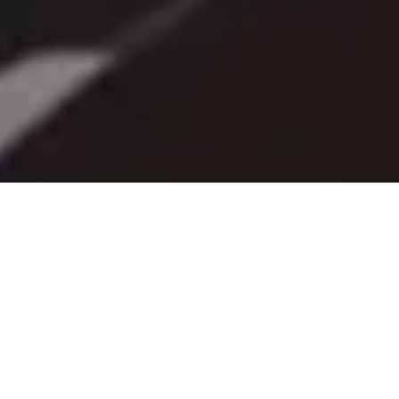
Alerta 062-2022
Tegucigalpa, Honduras (C-Libre): –
Osman Reyes,
presidente del Colegio de Periodistas de Honduras
(CPH), denunció, que las y los periodistas y defensores
de los derechos humanos de este país
centroamericano, están desprotegidos, por la