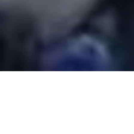
Alerta 026-2023
Tegucigalpa, Francisco Morazán (C-Libre)
.- En el
marco celebrativo del Día del Trabajador, un ciudadano
hondureño que expresaba su pensamiento sobre la
realidad nacional y la forma de gobierno de la