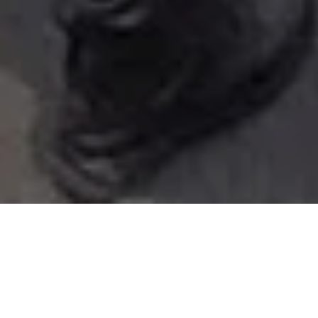
Alerta 027-2023
Zambrano, Francisco Morazán (C-Libre).-
Con una
tanqueta de chorro de agua, empujones y balas de