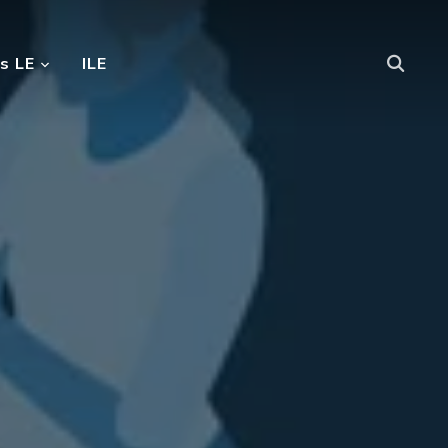
s LE
ILE