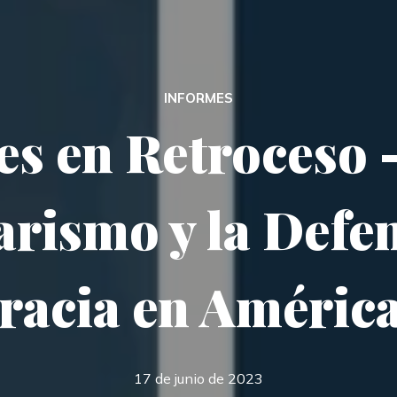
INFORMES
es en Retroceso –
arismo y la Defen
acia en América
17 de junio de 2023