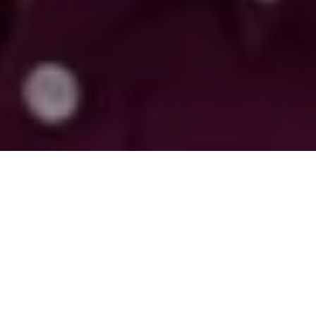
Alerta 068-2023
Tocoa, Colón (C-Libre)
. – El comunicador social y
defensor del territorio, Leonel George, denunció la
detención arbitraria de la cual fue sujeto este lunes 2 de
octubre.