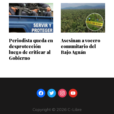
Periodista queda en
Asesinan a vocero
desprotección
comunitario del
luego de criticar al
Bajo Aguán
Gobierno
facebook
twitter
instagram
youtube
Copyright © 2026 C-Libre