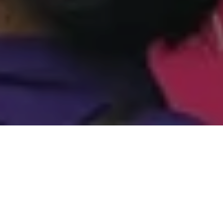
Alerta 098-2023
Tegucigalpa, Francisco Morazán (C-Libre). –
Servidores públicos del actual Gobierno que preside
Xiomara Castro, “arrancaron” de distintos puntos de la
capital, una serie de carteles que expresaban la