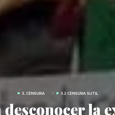
•
•
3. CENSURA
3.2 CENSURA SUTIL
 desconocer la 