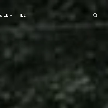
s LE
ILE