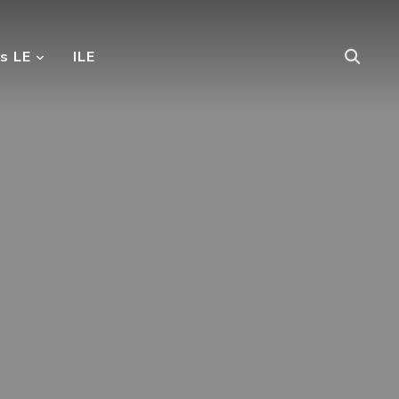
s LE
ILE