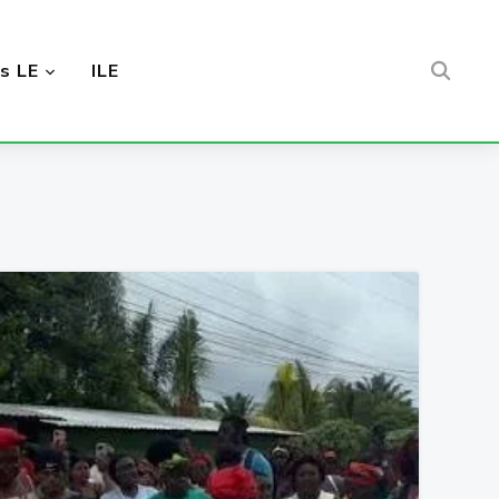
s LE
ILE