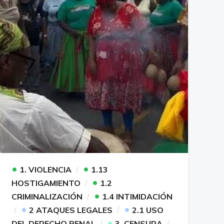
•
•
1. VIOLENCIA
1.13
•
HOSTIGAMIENTO
1.2
•
CRIMINALIZACIÓN
1.4 INTIMIDACIÓN
•
•
2 ATAQUES LEGALES
2.1 USO
•
DEL DERECHO PENAL
3. CENSURA