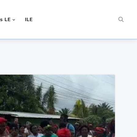
s LE
ILE