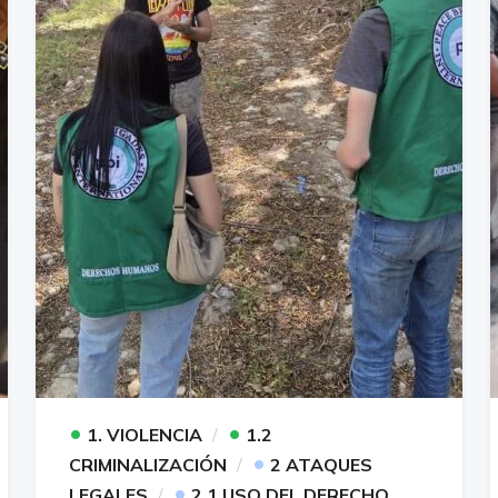
•
•
1. VIOLENCIA
1.2
•
CRIMINALIZACIÓN
2 ATAQUES
•
LEGALES
2.1 USO DEL DERECHO