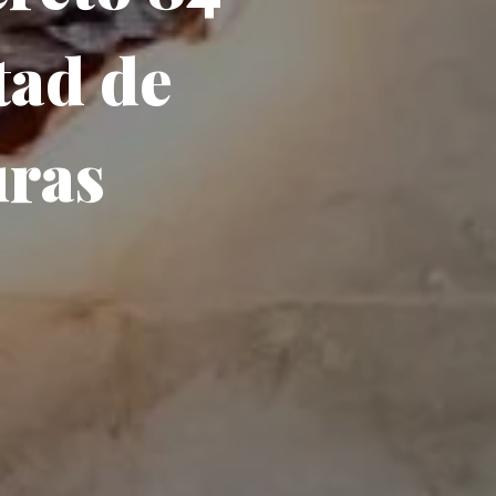
tad de
uras