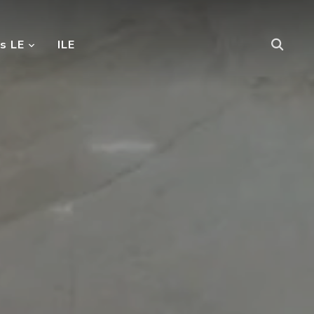
s LE
ILE