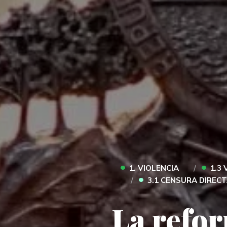
•
•
1. VIOLENCIA
1.3 
•
3.1 CENSURA DIREC
La refor