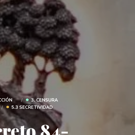
•
CCIÓN
3. CENSURA
•
5.3 SECRETIVIDAD
creto 84-