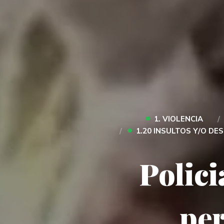
•
1. VIOLENCIA
•
1.20 INSULTOS Y/O DE
Polici
per