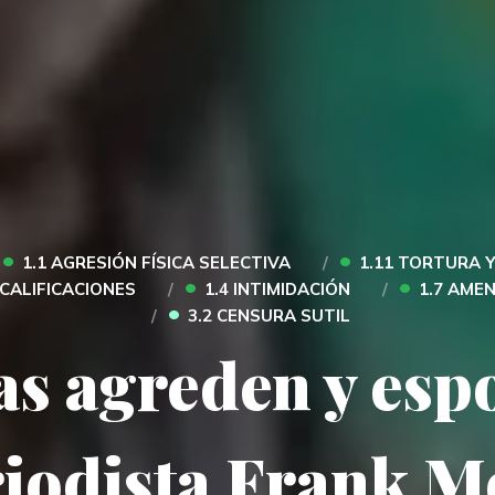
•
•
1.1 AGRESIÓN FÍSICA SELECTIVA
1.11 TORTURA 
•
•
SCALIFICACIONES
1.4 INTIMIDACIÓN
1.7 AME
•
3.2 CENSURA SUTIL
as agreden y esp
iodista Frank M