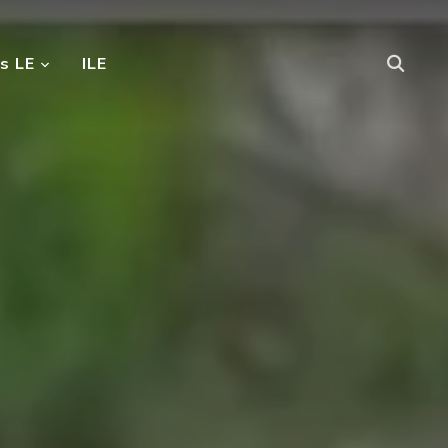
s LE
ILE