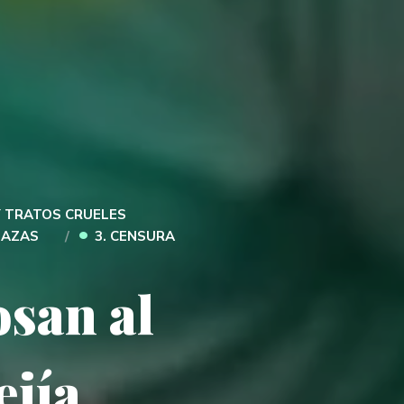
Y TRATOS CRUELES
•
NAZAS
3. CENSURA
osan al
ejía