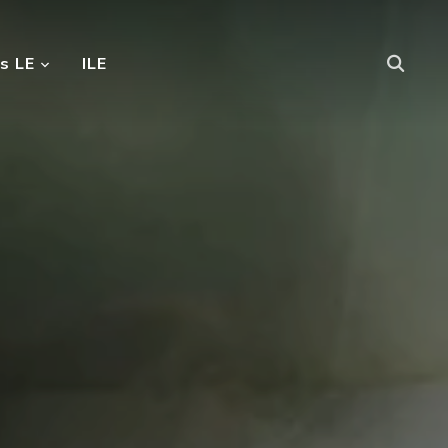
s LE
ILE