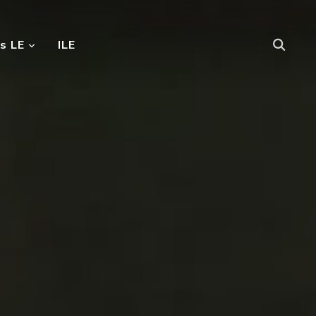
s LE
ILE