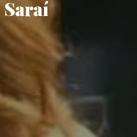
 Saraí