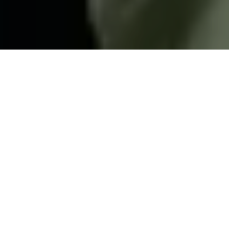
ALERTA 76-2025
Puerto Lempiras, Gracias a Dios (C-Libre).- La
periodista Yuam Pravia, reportó al Comité por la Libre
Expresión (C-Libre) que personas desconocidas en
altas horas de la noche vulneraron el cerco perimetral
de su casa de habitación aumentando la
vulnerabilidad de la estructura. En su narración la
profesional del periodismo, originaria de La Mosquitia
en el departamento de Gracias a Dios, dijo que “uno
de los postes que sostiene el alambre de pua del