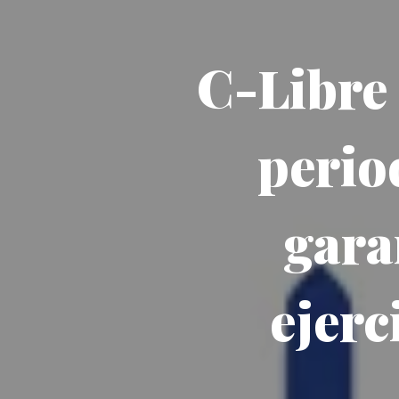
C-Libre
perio
gara
ejerc