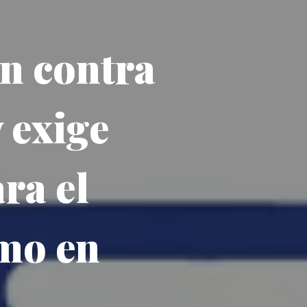
n contra
 exige
ra el
smo en