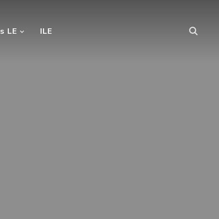
s LE
ILE