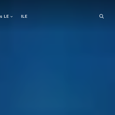
s LE
ILE