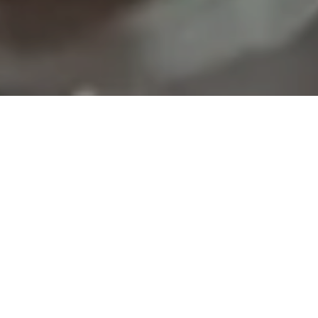
El proceso electoral hondureño desarrollado entre
noviembre de 2025 y enero de 2026 estuvo
acompañado por un deterioro significativo de las
condiciones para el ejercicio de la libertad de prensa.
El monitoreo realizado por el Comité por la Libre
Expresión (C-Libre) documentó 50 alertas de
agresiones con motivación política contra periodistas,
comunicadores sociales y medios de comunicación,
distribuidas entre la etapa preelectoral, la jornada de