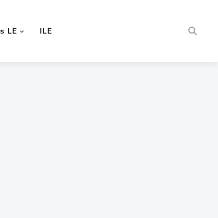
s LE
ILE