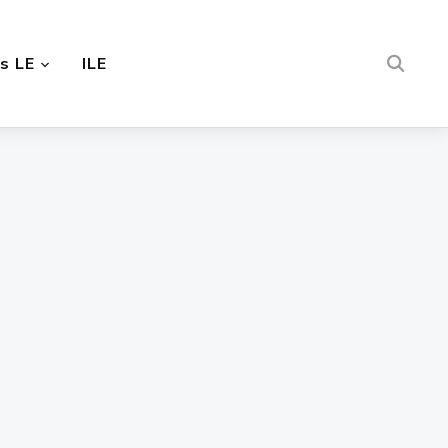
s LE
ILE