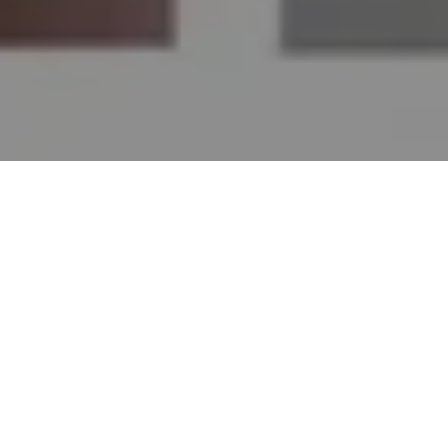
Alerta No.116-2018
Comité por la Libre Expresión (C-Libre).-
El
periodista y director del programa “Mas Noticias” de
Radio Super Z, en San Luis Santa Bárbara, Leonel
Enamorado Enamorado fue víctima de una golpiza que
le propinó el hermano del regidor municipal, Inmer
Rivera Orellana, denunció la Red de Alertas y
Protección a Periodistas de ese departamento.