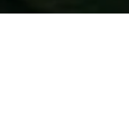
Según la Encuesta Regional l, denominada “El
COVID-19 en Centroamérica, ”aproximadamente el
40% de la población hondureña considera la gestión
del presidente como “muy mala”. La encuesta,
levantada entre el 20 de abril al 19 de junio por la
empresa Borge y Asociados, ubica Honduras como el
país de Centroamérica peor califi­cado por la
ciudadanía.
Las medidas adoptadas no han sido su­ficientes para
garantizar la seguridad alimentaria y acceso a salud
para poblaciones particularmente golpeadas, como los
pueblos indígenas y afrodescendientes, mujeres y