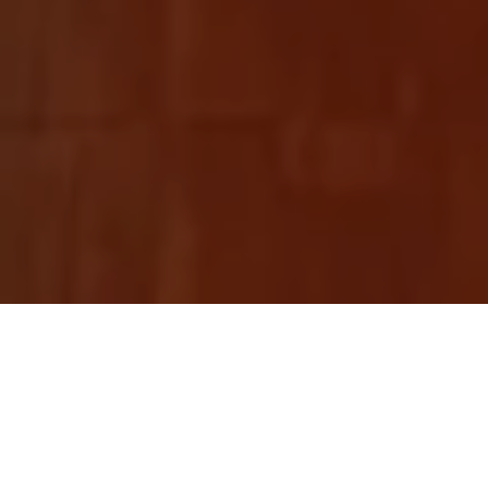
Choluteca.-
Este jueves 17 de junio del año en curso,
el consorcio de organizaciones integrado por la
Asociación de Ayuda de las Iglesias Protestantes de
Suiza (HEKS EPER), el Comité de Familiares de
Detenidos Desaparecidos en Honduras (COFADEH), el