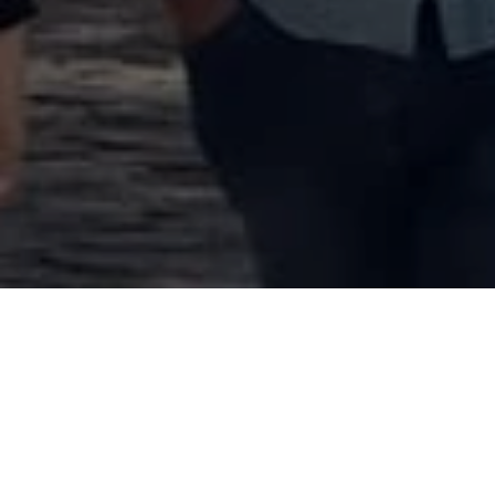
29 de noviembre de 2021
Alerta No. 088-2021
Comité por la Libre Ex
noviembre que un militar 
municipio de Valle de Án