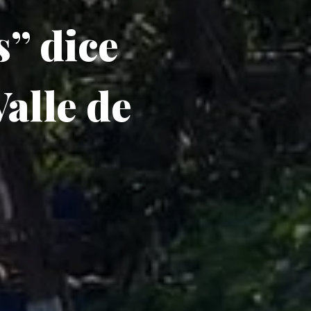
s” dice
Valle de