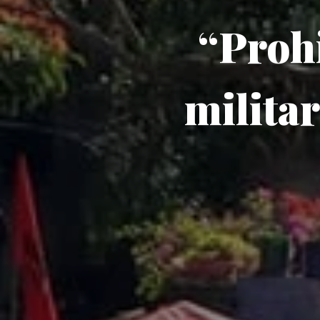
“Prohi
militar