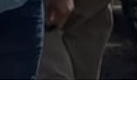
presión (C-Libre
). La periodista independiente Iris Mencía den
a quien no logró identificar le obstaculizó el acceso a la cobertu
geles, al norte de Francisco Morazán.