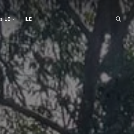
s LE
ILE