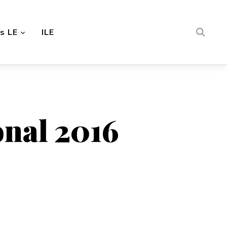
s LE
ILE
onal 2016