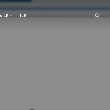
s LE
ILE