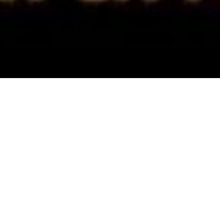
Alerta 048-2023
Comayagua, Honduras (C-Libre).-
Un video de dos
hombres armados amenazando a una mujer trans en el
central departamento de Comayagua y sometiendo a
su víctima a humillación, fue rápidamente difundido en
diversos grupos de redes sociales fomentando el
discurso de odio en Honduras.